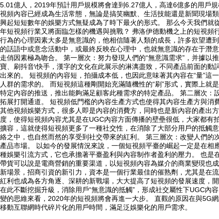
5.01億人，2019年預計用戶規模將會達到6.27億人，高達6億多的用
視頻內容已經成為生活常態，無論是搞笑幽默、生活技能還是新聞現場類
興起短短數年的娛樂方式無疑成為了時下最火的形式。 那么今天我們就從
年短視頻行業又將面臨怎樣的機遇與挑戰？ 弗洛伊德動機之上的短視頻
行為的心理因素大多是無意識的，他相信隨著人類的成長，許多欲望遭到
的話語中或意念活動中，或最終反映在心理中，也就無意識的存在于潛意
走俏因素極為吻合。 第一層次：努力發現人們的“無意識需求”，并據以
寶、刷抖音\快手，漢字的文化在此展示的淋漓盡致，不同產品前面的動
出來的。 短視頻的內容短，拍攝成本低，也因此意味著其內容在“量”
人群的需求的。 而短視頻這種剛開始充滿隨機性的“刷”形式，實際上就
特定內容的推送，推出能夠滿足顧客此種需求的特定產品。 第二層次：
拓展打開通道。 短視頻低門檻的內容生產方式也使得其內容生產方與消
其他視頻娛樂方式，很多人即是內容的消費方，同時也是新內容的產出方。
度，使得短視頻內容尤其是在UGC內容方面傳播的壁壘很低，大家都有拍
擴容，這就使得短視頻更多了一種社交性，在消除了大部分用戶的抵觸意
絡之中，也自然而然的享受到社交帶來的紅利。 第三層次：改變人們的
產品市場。 以如今的發展情況來說，一個短視頻平臺的崛起一定是在相
種娛樂引流方式，它也承擔著平臺盈利與內容制作者盈利的壓力。 也是
帶貨可以說是電商營銷的重要渠道，以短視頻內容為媒介的商業變現也成
新場景，招商引資的新引力，資本是一個行業最佳的催熟劑，尤其是在流
紅利也成為各方角逐、深耕的新戰場，大大提高了短視頻的發展速度，開
在此不斷挖掘升級，消除用戶“無意識的抵觸”，形成社交屬性下UGC內容
變的思維來看，2020年的短視頻將會再進一大步。 直觀的原因在與5
移動互聯網時代碎片化的用戶時間，滿足泛娛樂化的用戶需求。