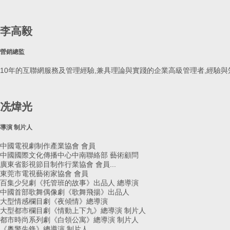
李高毅
營銷總監
10年的互聯網服務及管理經驗,兼具理論與實踐的企業高級管理者,經驗
冼煒光
導演 制片人
中國電視劇制作產業協會 會員
中國國際文化傳播中心中南聯絡部 藝術顧問
廣東省影視節目制作行業協會 會員...
東莞市電視藝術家協會 會員
百集少兒劇《托管班的故事》出品人 總導演
中國首部歌舞偶像劇《歌舞飛揚》出品人
大型情感欄目劇《夜傾情》總導演
大型都市欄目劇《情動上下九》總導演 制片人
都市時尚系列劇《白領公寓》總導演 制片人
《粵警先鋒》總導演 制片人