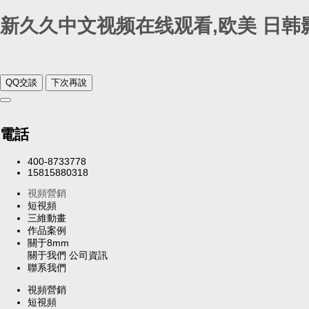
新久久中文视频在线观看,欧美 日韩影
QQ交談
下次再說
電話
400-8733778
15815880318
視頻營銷
短視頻
三維動畫
作品案例
關于8mm
關于我們
公司資訊
聯系我們
視頻營銷
短視頻