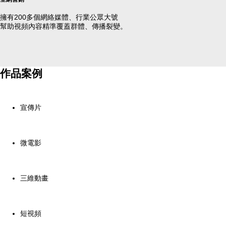
擁有200多個網絡媒體、行業公眾大號
幫助視頻內容精準覆蓋群體、傳播裂變。
作品案例
宣傳片
微電影
三維動畫
短視頻