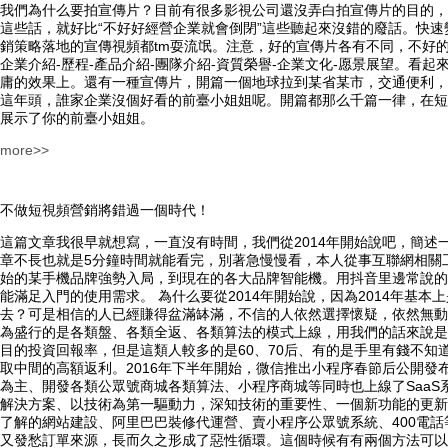
我們為什么要拍宣傳片？目前有很多影視公司還沒弄白拍宣傳片的目的，
這些話，就好比“不好好經營企業就會倒閉”這些聽起來沒錯的廢話。快
銷策略落地的宣傳視頻都tm耍流氓。注意，好的宣傳片各有不同，不好
企業介紹-歷程-產品介紹-團隊介紹-資質榮譽-企業文化-愿景展望。看
庸的效果上。還有一種宣傳片，開篇一個地球拉到某省某市，交通便利，
這年頭，誰家企業沒個好看的前臺小姐姐呢。開篇都那么千篇一律，在短
展示了你的前臺小姐姐。
more>>
不做短視頻營銷將錯過一個時代！
這篇文章我很早就想寫，一直沒有時間，我們從2014年開始說吧，簡
章不長也就是5分鐘時間就能看完，別著急慢慢看，本人從事互聯網相關
始的某手機品牌強勢入局，到現在的各大品牌智能機。用抖音里邊常說的
能滿足入門的使用需求。 為什么要從2014年開始說，因為2014年
去？可是相信的人已經賺得盆滿缽滿，不信的人依然選擇懷疑，依然無動于
為盛行的是各類盤、各類全返、各類算法的模式上線，用我們的話來說是
目的投資回報率，但是這類人較多的是60、70后、有的是手里有錢不
取中間的高額返利。2016年下半年開始，微信推出小程序春節后公開
為主、開發各類公眾號商城各類算法、小程序商城等同時也上線了SaaS
解決方案、以技術為第一驅動力，深知技術的重要性、一個新功能的更新
了解的網站建設、阿里巴巴裝修代運營、賣小程序公眾號系統、400電
又發愁訂單來源，長而久之形成了惡性循環。這個時候有有兩個方法可以