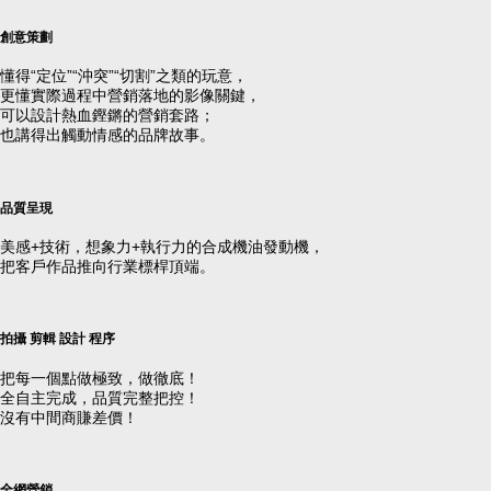
創意策劃
懂得“定位”“沖突”“切割”之類的玩意，
更懂實際過程中營銷落地的影像關鍵，
可以設計熱血鏗鏘的營銷套路；
也講得出觸動情感的品牌故事。
品質呈現
美感+技術，想象力+執行力的合成機油發動機，
把客戶作品推向行業標桿頂端。
拍攝 剪輯 設計 程序
把每一個點做極致，做徹底！
全自主完成，品質完整把控！
沒有中間商賺差價！
全網營銷