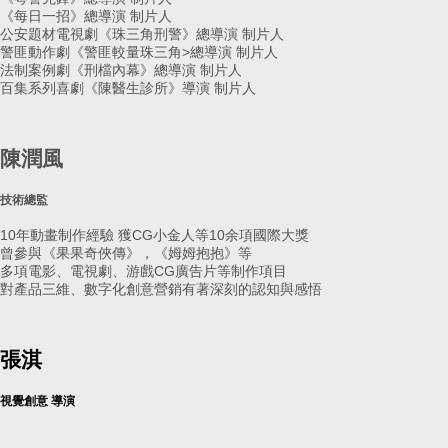
《每日一招》總導演 制片人
公安題材電視劇《珠三角刑警》總導演 制片人
警匪動作劇《警匪較量珠三角>總導演 制片人
法制案例劇《刑檔內幕》總導演 制片人
百集系列喜劇《陳醫生診所》導演 制片人
陳潤風
技術總監
10年動畫制作經驗 獲CG小金人等10余項國際大獎
曾參與《果果奇俠傳》，《姆姆抱抱》等
多項電影、電視劇、游戲CG廣告片等制作項目
對產品三維、數字化創意營銷有著深刻的認知與感悟
張淇
視覺創意 導演