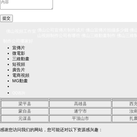
佛山公司宣傳片制作成片 佛山宣傳片拍攝多少錢 佛
佛山視頻工作室
山視頻制作公司有哪些 佛山三維動畫制作 佛山三維制
制作公司哪家好
宣傳片
微電影
三維動畫
短視頻
廣告片
電商視頻
MG動畫
QQ咨詢
梁平县
高雄县
西
蒙自县
遂宁市
汝
元谋县
平顶山市
扎
感谢您访问我们的网站，您可能还对以下资源感兴趣：