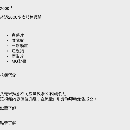
+
2000
超過2000多次服務經驗
宣傳片
微電影
三維動畫
短視頻
廣告片
MG動畫
視頻營銷
八毫米熟悉不同流量戰場的不同打法,
讓視頻內容價值升級，在流量口引爆和即時銷售成交！
點擊了解
點擊了解