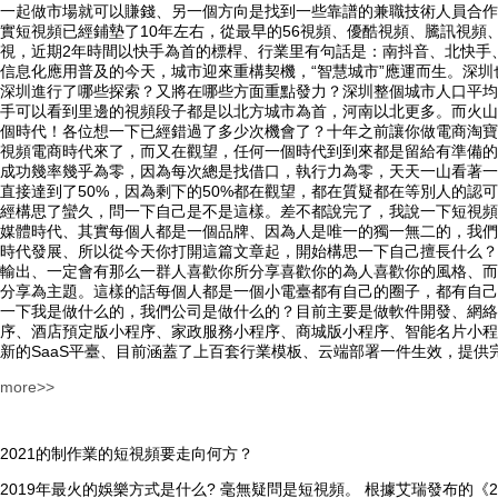
一起做市場就可以賺錢、另一個方向是找到一些靠譜的兼職技術人員合作
實短視頻已經鋪墊了10年左右，從最早的56視頻、優酷視頻、騰訊視
視，近期2年時間以快手為首的標桿、行業里有句話是：南抖音、北快手
信息化應用普及的今天，城市迎來重構契機，“智慧城市”應運而生。深
深圳進行了哪些探索？又將在哪些方面重點發力？深圳整個城市人口平均
手可以看到里邊的視頻段子都是以北方城市為首，河南以北更多。而火山
個時代！各位想一下已經錯過了多少次機會了？十年之前讓你做電商淘寶
視頻電商時代來了，而又在觀望，任何一個時代到到來都是留給有準備的
成功幾率幾乎為零，因為每次總是找借口，執行力為零，天天一山看著一
直接達到了50%，因為剩下的50%都在觀望，都在質疑都在等別人的
經構思了蠻久，問一下自己是不是這樣。差不都說完了，我說一下短視頻
媒體時代、其實每個人都是一個品牌、因為人是唯一的獨一無二的，我們
時代發展、所以從今天你打開這篇文章起，開始構思一下自己擅長什么？
輸出、一定會有那么一群人喜歡你所分享喜歡你的為人喜歡你的風格、而
分享為主題。這樣的話每個人都是一個小電臺都有自己的圈子，都有自己
一下我是做什么的，我們公司是做什么的？目前主要是做軟件開發、網絡
序、酒店預定版小程序、家政服務小程序、商城版小程序、智能名片小程
新的SaaS平臺、目前涵蓋了上百套行業模板、云端部署一件生效，提
more>>
2021的制作業的短視頻要走向何方？
2019年最火的娛樂方式是什么? 毫無疑問是短視頻。 根據艾瑞發布的《