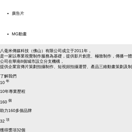
廣告片
MG動畫
八毫米傳媒科技（佛山）有限公司成立于2011年，
是一家以專業視覺制作服務為基礎，提供影片創意、極致制作，傳播一體
公司在華南8個城市設立分支機構，
提供企業宣傳片策劃拍攝制作、短視頻拍攝運營、產品三維動畫策劃及制
了解我們
年
10
10年專業歷程
個
160
助力160多個品牌
項
32
獲得獎項32個